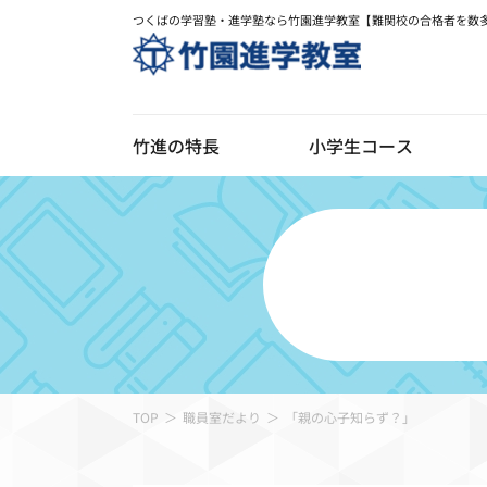
つくばの学習塾・進学塾なら竹園進学教室【難関校の合格者を数
竹進の特長
小学生コース
デジ
竹進の特長
校舎のご案内
お知
TOP
職員室だより
「親の心子知らず？」