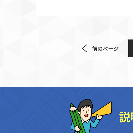
前のページ
説