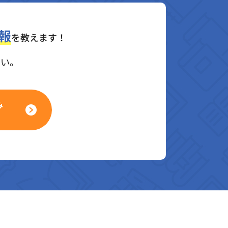
報
を教えます！
さい。
み