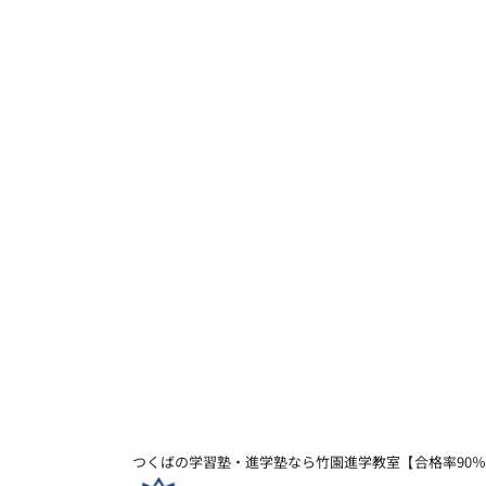
つくばの学習塾・進学塾なら竹園進学教室【合格率90