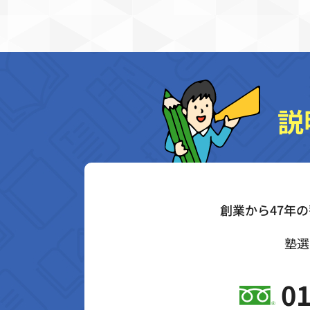
説
創業から47年
塾選
01