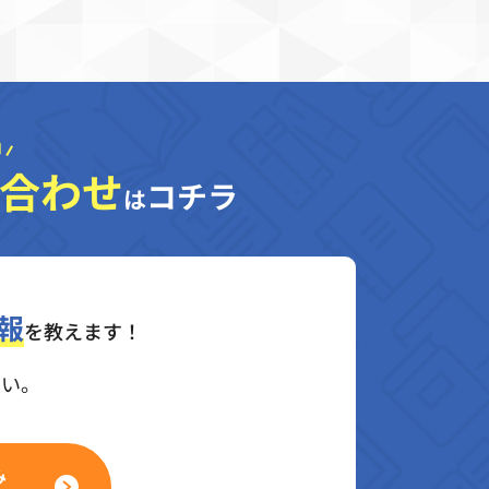
合わせ
コチラ
は
報
を教えます！
さい。
み