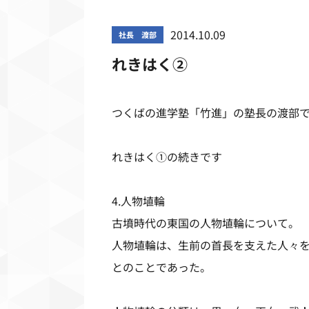
2014.10.09
社長 渡部
れきはく②
つくばの進学塾「竹進」の塾長の渡部
れきはく①の続きです
4.人物埴輪
古墳時代の東国の人物埴輪について。
人物埴輪は、生前の首長を支えた人々
とのことであった。