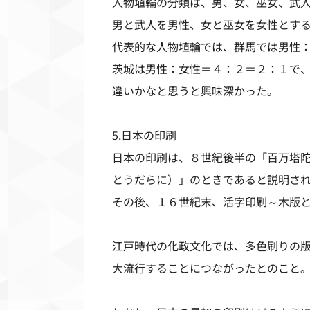
人物埴輪の分類は、男、女、巫女、武
男と武人を男性、女と巫女を女性とす
代表的な人物埴輪では、群馬では男性
茨城は男性：女性＝４：２＝２：１で
違いかなと思うと興味深かった。
5.日本の印刷
日本の印刷は、８世紀後半の「百万塔
とうだらに）」のときであると説明さ
その後、１６世紀末、活字印刷～木版
江戸時代の化政文化では、多色刷りの
大流行することにつながったとのこと