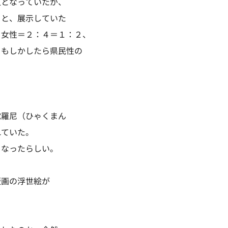
人となっていたが、
ると、展示していた
：女性＝２：４＝１：２、
、もしかしたら県民性の
陀羅尼（ひゃくまん
れていた。
となったらしい。
版画の浮世絵が
。