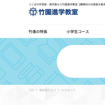
つくばの学習塾・進学塾なら竹園進学教室【難関校の合格者を数
竹進の特長
小学生コース
デジ
竹進の特長
校舎のご案内
お知
TOP
職員室だより
れきはく②