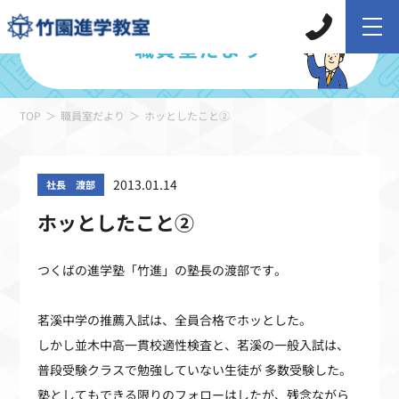
職員室だより
TOP
職員室だより
ホッとしたこと②
2013.01.14
社長 渡部
ホッとしたこと②
つくばの進学塾「竹進」の塾長の渡部です。
茗溪中学の推薦入試は、全員合格でホッとした。
しかし並木中高一貫校適性検査と、茗溪の一般入試は、
普段受験クラスで勉強していない生徒が 多数受験した。
塾としてもできる限りのフォローはしたが、残念ながら