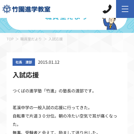
職員室だより
TOP
職員室だより
入試応援
2015.01.12
社長 渡部
入試応援
つくばの進学塾「竹進」の塾長の渡部です。
茗溪中学の一般入試の応援に行ってきた。
自転車で片道３０分位。朝の冷たい空気で耳が痛くなっ
た。
無事、受験者と会えて、励まして送り出した。