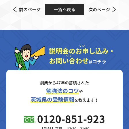
前のページ
一覧へ戻る
次のページ
説明会のお申し込み・
お問い合わせ
コチラ
は
創業から47年の蓄積された
勉強法のコツ
や
茨城県の受験情報
を教えます！
0120-851-923
【受付】平日 13:30～21:50