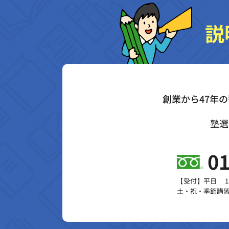
説
創業から47年
塾選
01
【受付】平日 13:
土・祝・季節講習 1