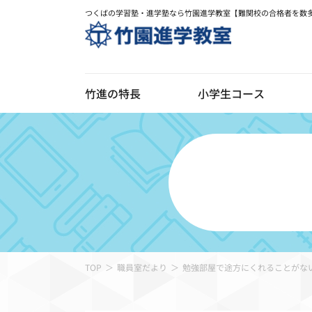
つくばの学習塾・進学塾なら竹園進学教室【難関校の合格者を数
竹進の特長
小学生コース
デジ
竹進の特長
校舎のご案内
お知
TOP
職員室だより
勉強部屋で途方にくれることがな