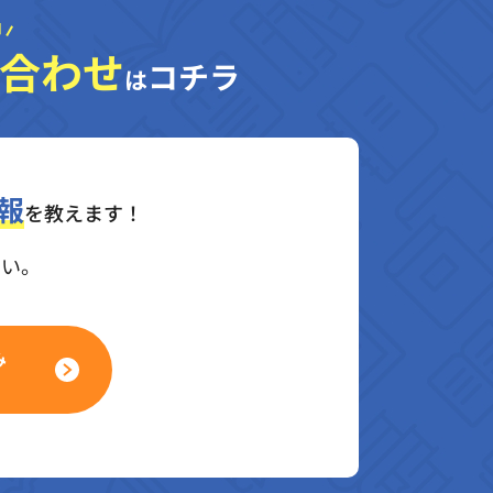
合わせ
コチラ
は
報
を教えます！
さい。
み