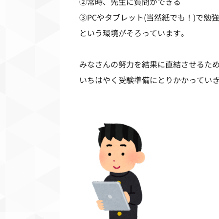
②常時、先生に質問ができる
③
PC
やタブレット
(
当然紙でも！
)
で勉
という環境がそろっています。
みなさんの努力を結果に直結させるた
いちはやく受験準備にとりかかってい