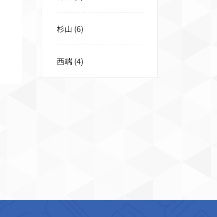
杉山
(6)
西端
(4)